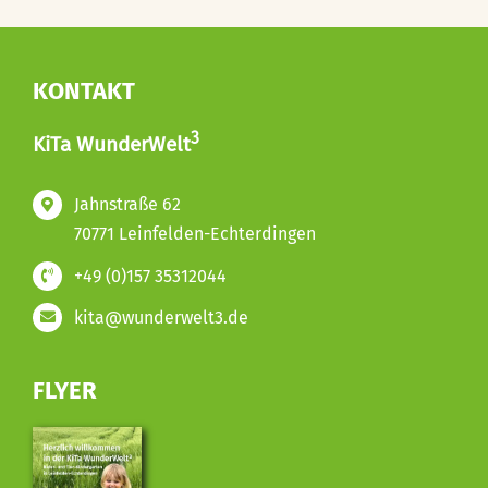
KONTAKT
3
KiTa WunderWelt
Jahnstraße 62
70771 Leinfelden-Echterdingen
+49 (0)157 35312044
kita@wunderwelt3.de
FLYER