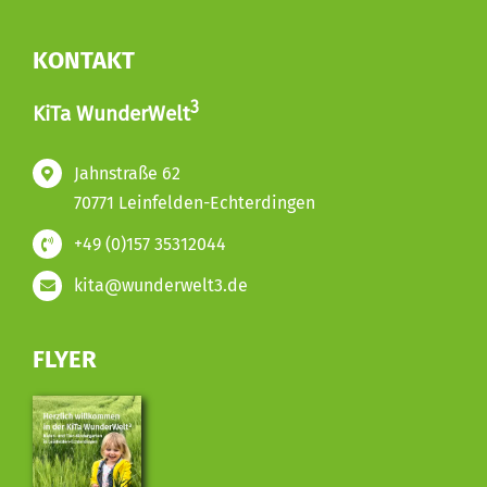
KONTAKT
3
KiTa WunderWelt
Jahnstraße 62
70771 Leinfelden-Echterdingen
+49 (0)157 35312044
kita@wunderwelt3.de
FLYER