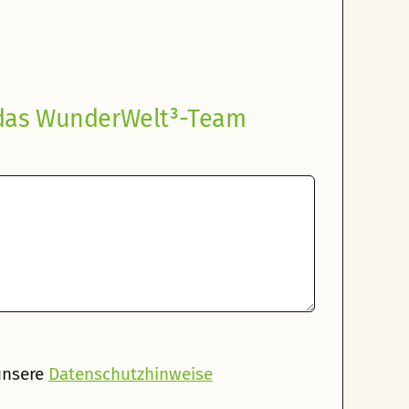
 das WunderWelt³-Team
unsere
Datenschutzhinweise