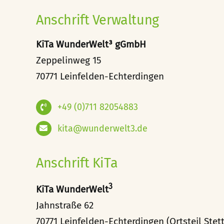
Anschrift Verwaltung
KiTa WunderWelt³ gGmbH
Zeppelinweg 15
70771 Leinfelden-Echterdingen
+49 (0)711 82054883
kita@wunderwelt3.de
Anschrift KiTa
3
KiTa WunderWelt
Jahnstraße 62
70771 Leinfelden-Echterdingen (Ortsteil Stet