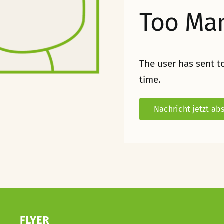
Too Ma
The user has sent t
time.
FLYER