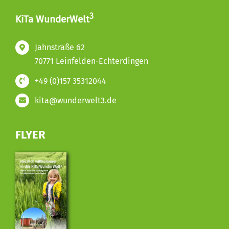
3
KiTa WunderWelt
Jahnstraße 62
70771 Leinfelden-Echterdingen
+49 (0)157 35312044
kita@wunderwelt3.de
FLYER